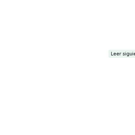
Leer sigui
contamos cómo ingresar
nuestra Sucursal Virtu
Ingresa desde tu dispositivo móvil 
Co
C