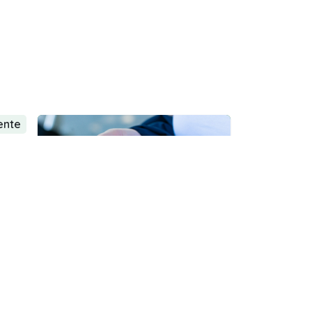
ente
 a
al
o PC.
ntáctenos
alle 67 # 9 - 20 Oficina 203 - 204